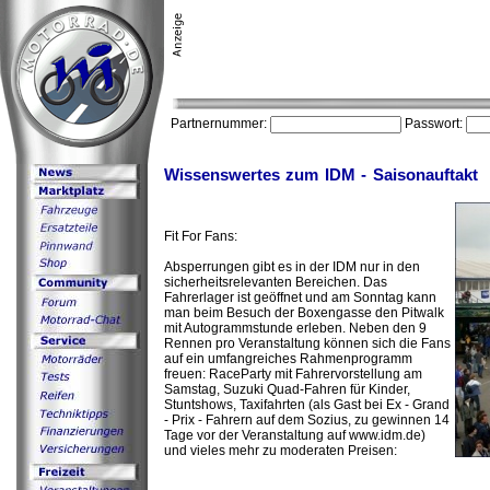
Partnernummer:
Passwort:
Wissenswertes zum IDM - Saisonauftakt
Fit For Fans:
Absperrungen gibt es in der IDM nur in den
sicherheitsrelevanten Bereichen. Das
Fahrerlager ist geöffnet und am Sonntag kann
man beim Besuch der Boxengasse den Pitwalk
mit Autogrammstunde erleben. Neben den 9
Rennen pro Veranstaltung können sich die Fans
auf ein umfangreiches Rahmenprogramm
freuen: RaceParty mit Fahrervorstellung am
Samstag, Suzuki Quad-Fahren für Kinder,
Stuntshows, Taxifahrten (als Gast bei Ex - Grand
- Prix - Fahrern auf dem Sozius, zu gewinnen 14
Tage vor der Veranstaltung auf www.idm.de)
und vieles mehr zu moderaten Preisen: