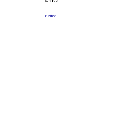
ID:4166
zurück