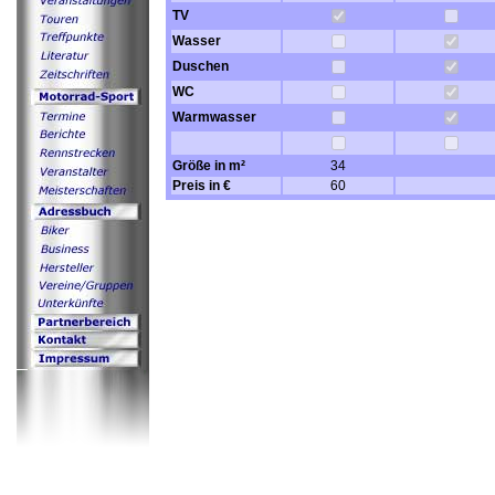
TV
Wasser
Duschen
WC
Warmwasser
Größe in m²
34
Preis in €
60