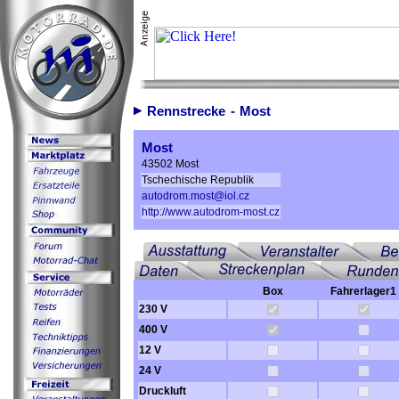
Rennstrecke - Most
Most
43502 Most
Tschechische Republik
autodrom.most@iol.cz
http://www.autodrom-most.cz
Box
Fahrerlager1
230 V
400 V
12 V
24 V
Druckluft