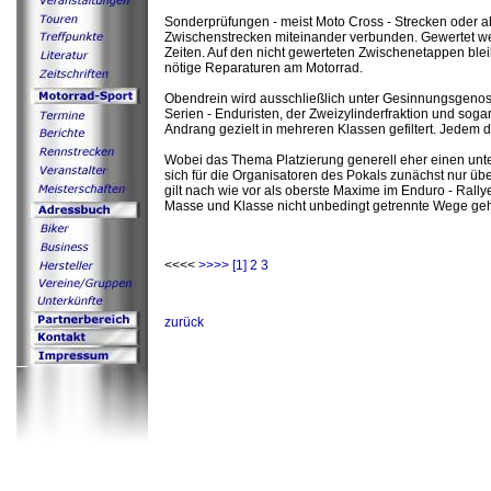
Sonderprüfungen - meist Moto Cross - Strecken oder a
Zwischenstrecken miteinander verbunden. Gewertet we
Zeiten. Auf den nicht gewerteten Zwischenetappen bleibt
nötige Reparaturen am Motorrad.
Obendrein wird ausschließlich unter Gesinnungsgenos
Serien - Enduristen, der Zweizylinderfraktion und sog
Andrang gezielt in mehreren Klassen gefiltert. Jedem d
Wobei das Thema Platzierung generell eher einen unte
sich für die Organisatoren des Pokals zunächst nur über 
gilt nach wie vor als oberste Maxime im Enduro - Rall
Masse und Klasse nicht unbedingt getrennte Wege g
<<<<
>>>>
[1]
2
3
zurück