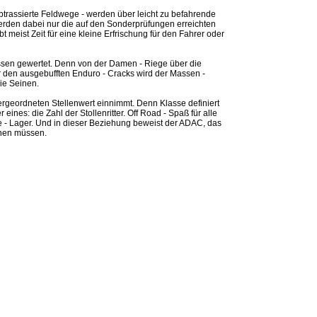
btrassierte Feldwege - werden über leicht zu befahrende
rden dabei nur die auf den Sonderprüfungen erreichten
 meist Zeit für eine kleine Erfrischung für den Fahrer oder
sen gewertet. Denn von der Damen - Riege über die
ar den ausgebufften Enduro - Cracks wird der Massen -
ie Seinen.
rgeordneten Stellenwert einnimmt. Denn Klasse definiert
eines: die Zahl der Stollenritter. Off Road - Spaß für alle
ye - Lager. Und in dieser Beziehung beweist der ADAC, das
ehen müssen.