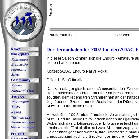
Partnernummer:
Passwort:
Der Terminkalender 2007 für den ADAC En
In dieser Saison können sich die Enduro - Amateure auf
sieben Läufe freuen.
Konzept ADAC Enduro Rallye Pokal
Offroad - Spaß für alle
Das Fahrerlager gleicht einem Ameisenhaufen. Werkz
Hochdruckreiniger surren und Luft-Kompressoren ratte
Touquet, dem legendären Strandrennen an der französ
liegt über der Szene - nur die Seeluft und der Dünens
ADAC Enduro Rallye Pokal.
Mit weit über 100 Startern ähneln die Veranstaltungs
ADAC Enduro Rallye Pokal jedoch denen des gallisch
Wobei sich das Erfolgsrezept der Erfolgsserie leicht 
- mehr als ein Fünftel aller fast zwei Millionen zugela
Gelegenheit gegeben werden, ihre Untersätze einmal a
angepasst sind auch die Strecken des Enduro - Rallye 