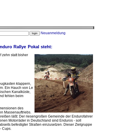
Neuanmeldung
duro Rallye Pokal steht:
 zehn statt bisher
eugkasten klappern,
rn. Ein Hauch von Le
ischen Kanalküste,
and fehlen beim
dimensionen des
en Massenauftriebs.
umreißen läßt: Der riesengroßen Gemeinde der Endurofahrer
ssenen Motorräder in Deutschland sind Enduros - soll
bseits befestigter Straßen einzusetzen. Dieser Zielgruppe
- Cups.